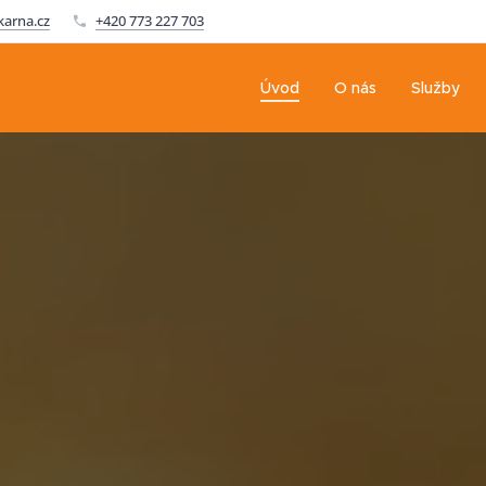
karna.cz
+420 773 227 703
Úvod
O nás
Služby