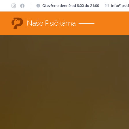
Otevřeno denně od 8:00 do 21:00
info@psic
Naše Psíčkárna