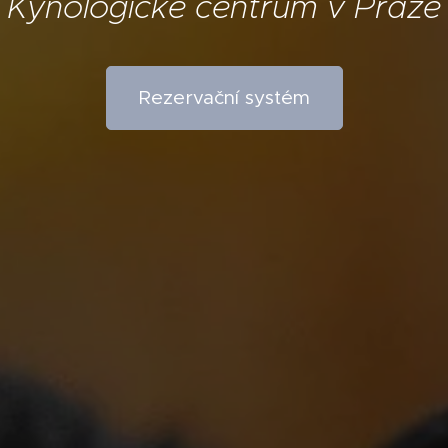
Kynologické centrum v Praze
Rezervační systém