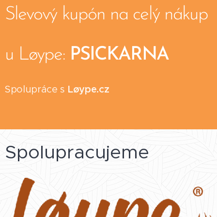
Slevový kupón na celý nákup
u Løype:
PSICKARNA
Spolupráce s
Løype.cz
Spolupracujeme